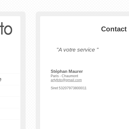
Contact
"A votre service "
Stéphan Maurer
Paris - Chaumont
e
artyfoto@gmail.com
Siret 53207973800011